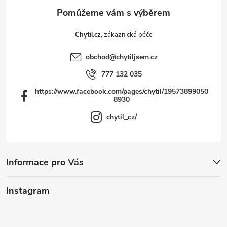
Chytil.cz
obchod
@
chytiljsem.cz
777 132 035
https://www.facebook.com/pages/chytil/19573899050
8930
chytil_cz/
Informace pro Vás
Instagram