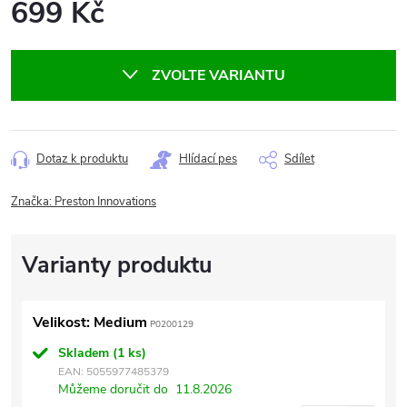
699 Kč
Měrná
cena:
ZVOLTE VARIANTU
Dotaz k produktu
Hlídací pes
Sdílet
Značka:
Preston Innovations
Velikost: Medium
P0200129
Skladem
(1 ks)
EAN:
5055977485379
Můžeme doručit do
11.8.2026