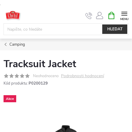
.
Přejít
NÁKUPNÍ
KOŠÍK
na
obsah
HLEDAT
Camping
Tracksuit Jacket
Podrobnosti hodnocení
Neohodnoceno
Kód produktu:
P0200129
Akce