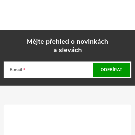
Mějte přehled o novinkách
a slevách
Z
á
E-mail
ODEBÍRAT
p
a
t
í