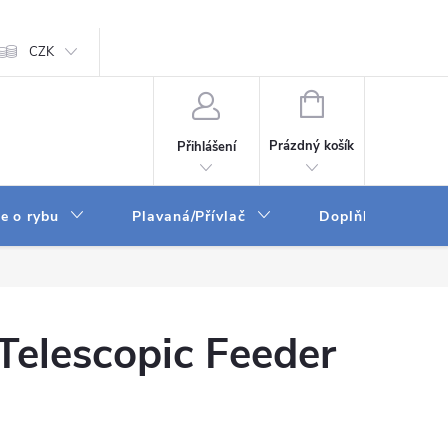
ám
CZK
Zpracování osobních údajů
GPSR
NÁKUPNÍ
KOŠÍK
Prázdný košík
Přihlášení
e o rybu
Plavaná/Přívlač
Doplňky a vychyt
Telescopic Feeder