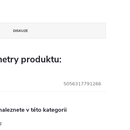
DISKUZE
etry produktu:
5056317791266
aleznete v této kategorii
g