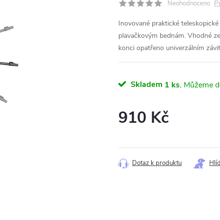
P
Neohodnoceno
Inovované praktické teleskopic
plavačkovým bednám. Vhodné zej
konci opatřeno univerzálním závi
Skladem
1 ks
910 Kč
Měrná
cena:
Dotaz k produktu
Hlí