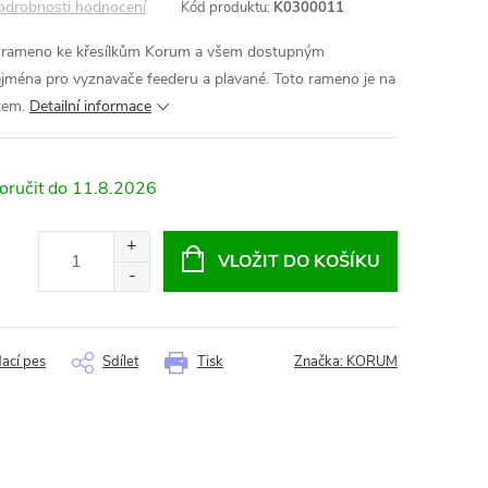
odrobnosti hodnocení
Kód produktu:
K0300011
ké rameno ke křesílkům Korum a všem dostupným
ména pro vyznavače feederu a plavané. Toto rameno je na
tem.
Detailní informace
11.8.2026
VLOŽIT DO KOŠÍKU
dací pes
Sdílet
Tisk
Značka:
KORUM