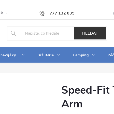
777 132 035
ín
O firmě
Obchodní podmínky
Velkoobchod
Napište n
HLEDAT
 navijáky...
Bižuterie
Camping
Péč
Speed-Fit 
Arm