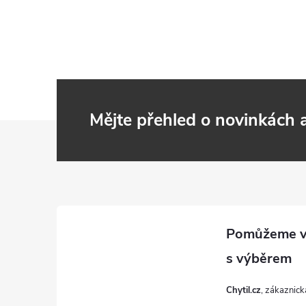
Mějte přehled o novinkách
Z
á
p
a
t
Chytil.cz