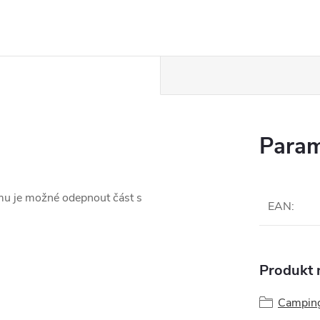
Param
mu je možné odepnout část s
EAN
:
Produkt n
Campin