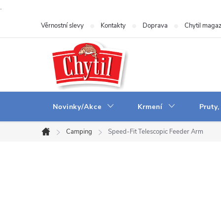
.
Přejít
Věrnostní slevy
Kontakty
Doprava
Chytil magaz
na
obsah
Novinky/Akce
Krmení
Pruty,
Camping
Speed-Fit Telescopic Feeder Arm
Domů