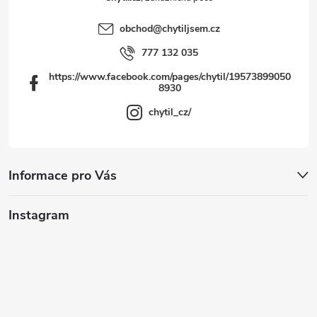
obchod
@
chytiljsem.cz
777 132 035
https://www.facebook.com/pages/chytil/19573899050
8930
chytil_cz/
Informace pro Vás
Instagram