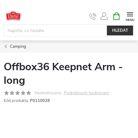
.
Přejít
NÁKUPNÍ
KOŠÍK
na
obsah
HLEDAT
Camping
Offbox36 Keepnet Arm -
long
Podrobnosti hodnocení
Neohodnoceno
Kód produktu:
P0110028