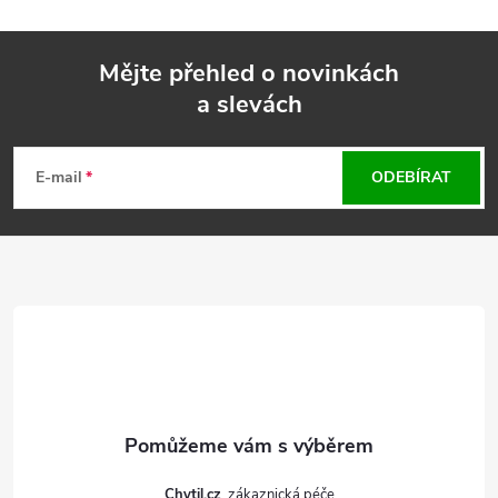
Mějte přehled o novinkách
a slevách
Z
á
E-mail
ODEBÍRAT
p
a
t
í
Chytil.cz