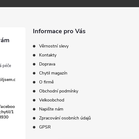
Informace pro Vás
Věrnostní slevy
Kontakty
Doprava
Chytil magazín
iljsem.c
O firmě
Obchodní podmínky
Velkoobchod
faceboo
Napište nám
hytil/1
8930
Zpracování osobních údajů
GPSR