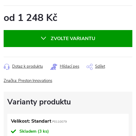
od
1 248 Kč
Měrná
cena:
ZVOLTE VARIANTU
Dotaz k produktu
Hlídací pes
Sdílet
Značka:
Preston Innovations
Velikost: Standart
P0110079
Skladem
(3 ks)