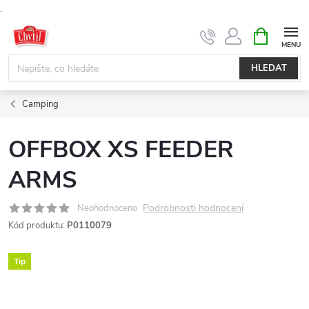
.
Přejít
NÁKUPNÍ
KOŠÍK
na
obsah
HLEDAT
Camping
OFFBOX XS FEEDER
ARMS
Podrobnosti hodnocení
Neohodnoceno
Kód produktu:
P0110079
Tip