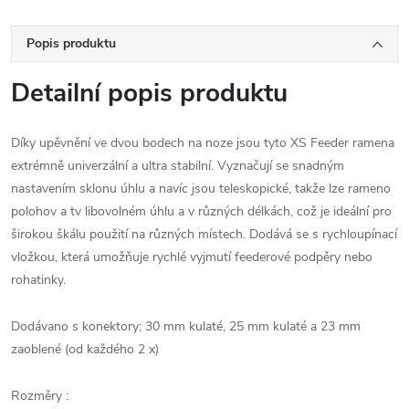
Popis produktu
Detailní popis produktu
Díky upěvnění ve dvou bodech na noze jsou tyto XS Feeder ramena
extrémně univerzální a ultra stabilní.
Vyznačují se snadným
nastavením sklonu úhlu a navíc jsou teleskopické, takže lze rameno
polohov a t
v libovolném úhlu a v různých délkách, což je ideální pro
širokou škálu použití na různých místech.
Dodává se s rychloupínací
vložkou, která umožňuje rychlé vyjmutí feederové podpěry nebo
rohatinky.
Dodávano s konektory; 30 mm kulaté, 25 mm kulaté a 23 mm
zaoblené (od každého 2 x)
Rozměry :