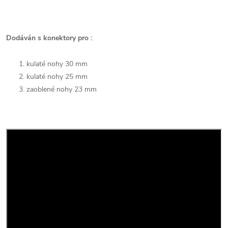
Dodáván s konektory pro :
kulaté nohy 30 mm
kulaté nohy 25 mm
zaoblené nohy 23 mm