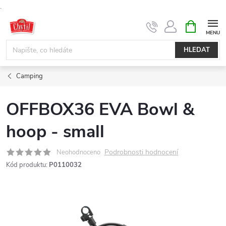
.
Přejít
NÁKUPNÍ
KOŠÍK
na
obsah
HLEDAT
Camping
OFFBOX36 EVA Bowl &
hoop - small
Podrobnosti hodnocení
Neohodnoceno
Kód produktu:
P0110032