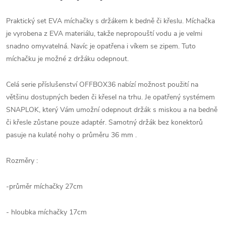
Praktický set EVA míchačky s držákem k bedně či křeslu. Míchačka
je vyrobena z EVA materiálu, takže nepropouští vodu a je velmi
snadno omyvatelná. Navíc je opatřena i víkem se zipem. Tuto
míchačku je možné z držáku odepnout.
Celá serie příslušenství OFFBOX36 nabízí možnost použití na
většinu dostupných beden či křesel na trhu. Je opatřený systémem
SNAPLOK, který Vám umožní odepnout držák s miskou a na bedně
či křesle zůstane pouze adaptér. Samotný držák bez konektorů
pasuje na kulaté nohy o průměru 36 mm .
Rozměry :
-průměr míchačky 27cm
- hloubka míchačky 17cm