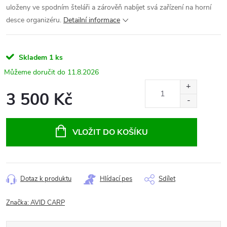
uloženy ve spodním šteláři a zárověň nabíjet svá zařízení na horní
desce organizéru.
Detailní informace
Skladem
1 ks
11.8.2026
3 500 Kč
Měrná
cena:
VLOŽIT DO KOŠÍKU
Dotaz k produktu
Hlídací pes
Sdílet
Značka:
AVID CARP