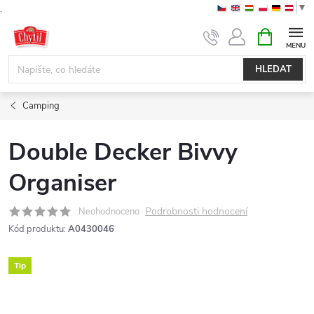
▼
.
Přejít
NÁKUPNÍ
KOŠÍK
na
obsah
HLEDAT
Camping
Double Decker Bivvy
Organiser
Podrobnosti hodnocení
Neohodnoceno
Kód produktu:
A0430046
Tip