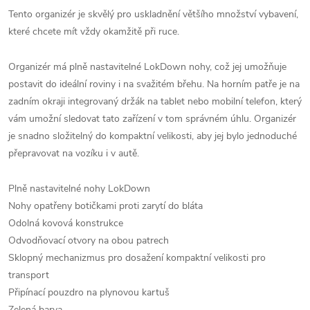
Tento organizér je skvělý pro uskladnění většího množství vybavení,
které chcete mít vždy okamžitě při ruce.
Organizér má plně nastavitelné LokDown nohy, což jej umožňuje
postavit do ideální roviny i na svažitém břehu. Na horním patře je na
zadním okraji integrovaný držák na tablet nebo mobilní telefon, který
vám umožní sledovat tato zařízení v tom správném úhlu. Organizér
je snadno složitelný do kompaktní velikosti, aby jej bylo jednoduché
přepravovat na vozíku i v autě.
Plně nastavitelné nohy LokDown
Nohy opatřeny botičkami proti zarytí do bláta
Odolná kovová konstrukce
Odvodňovací otvory na obou patrech
Sklopný mechanizmus pro dosažení kompaktní velikosti pro
transport
Připínací pouzdro na plynovou kartuš
Zelená barva