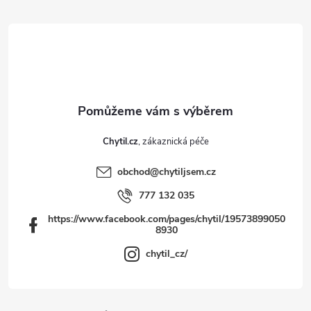
a
t
í
Chytil.cz
obchod
@
chytiljsem.cz
777 132 035
https://www.facebook.com/pages/chytil/19573899050
8930
chytil_cz/