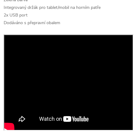
Integrovaný držák pro tablet/mobil na horním patře
2x USB port
Dodáváno s přepravní obalem