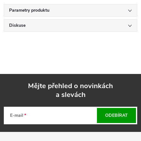
Parametry produktu
Diskuse
Mějte přehled o novinkách
a slevách
Z
á
E-mail
ODEBÍRAT
p