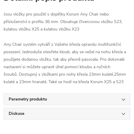
Jsou vložky pro použití s doplňky Korum Any Chair nebo
příslušenství o profilu 36 mm. Obsahuje
čtvercovou vložku S23,
kulatou vložku X25 a kulatou vložku X23
Any Chair systém vytváří z Vašeho křesla opravdu
multifunkční
posezení. Jednoduše otevřete kloub, aby
se vešel na nohu křesla a
použijete dodanou vložku,
tak aby přesně pasovala. Pro dokonalé
nastavení si
můžete upravit úhel pomocí kloubu a ručních
šroubů.
Dostupný s vložkami pro nohy křesla 23mm kulaté,
25mm
kulaté a 23mm hranaté. Také se hodí na křesla
Korum X25 a S23
Parametry produktu
Diskuse