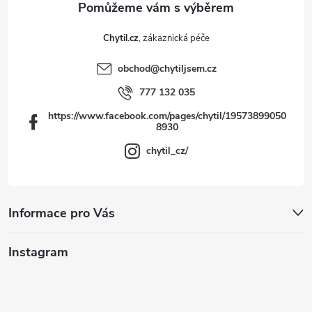
Chytil.cz
obchod
@
chytiljsem.cz
777 132 035
https://www.facebook.com/pages/chytil/19573899050
8930
chytil_cz/
Informace pro Vás
Instagram