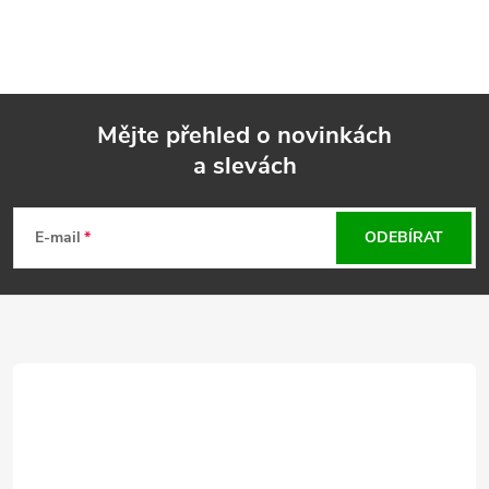
Mějte přehled o novinkách
a slevách
Z
á
E-mail
ODEBÍRAT
p
a
t
í