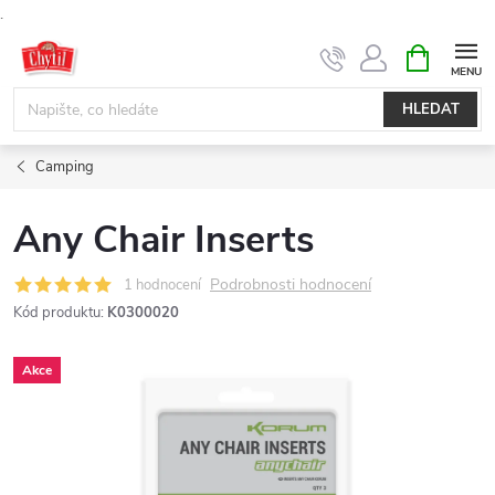
.
Přejít
NÁKUPNÍ
KOŠÍK
na
obsah
HLEDAT
Camping
Any Chair Inserts
Podrobnosti hodnocení
1 hodnocení
Kód produktu:
K0300020
Akce