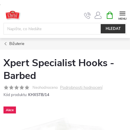
.
Přejít
NÁKUPNÍ
KOŠÍK
na
obsah
HLEDAT
Bižuterie
Xpert Specialist Hooks -
Barbed
Podrobnosti hodnocení
Neohodnoceno
Kód produktu:
KHXSTB/14
Akce