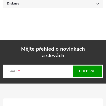
Diskuse
Mějte přehled o novinkách
a slevách
Z
á
E-mail
ODEBÍRAT
p
a