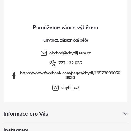
t
í
Chytil.cz
obchod
@
chytiljsem.cz
777 132 035
https://www.facebook.com/pages/chytil/19573899050
8930
chytil_cz/
Informace pro Vás
Instagram