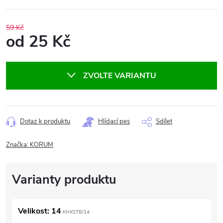
59 Kč
od
25 Kč
Měrná
cena:
ZVOLTE VARIANTU
Dotaz k produktu
Hlídací pes
Sdílet
Značka:
KORUM
Velikost: 14
KHXSTB/14