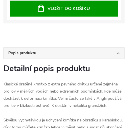
VLOŽIT DO KOŠÍKU
Popis produktu
Detailní popis produktu
Klasické drátěné krmítko z extra pevného drátku určené zejména
pro lov v mělkých vodách nebo extrémních podmínkách, kde může
docházet k deformaci krmítka. Velmi často se také v Anglii používá
pro lov v blízkosti ostrovů. K dostání v několika gramážích.
Skvělou vychytávkou je uchycení krmítka na obratlíku s karabinkou,
díky tomu můžete krmítko lehce vyměnit nebo sundat při ukončení