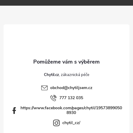
p
a
t
í
Chytil.cz
obchod
@
chytiljsem.cz
777 132 035
https://www.facebook.com/pages/chytil/19573899050
8930
chytil_cz/