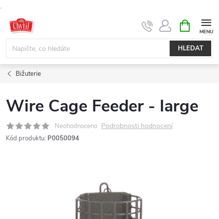
.
Přejít
NÁKUPNÍ
KOŠÍK
na
obsah
HLEDAT
Bižuterie
Wire Cage Feeder - large
Podrobnosti hodnocení
Neohodnoceno
Kód produktu:
P0050094