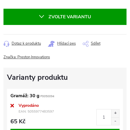
Měrná
cena:
ZVOLTE VARIANTU
Dotaz k produktu
Hlídací pes
Sdílet
Značka:
Preston Innovations
Gramáž: 30 g
P0050094
Vyprodáno
EAN:
5055977483597
65 Kč