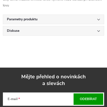
lovu
Parametry produktu
Diskuse
Mějte přehled o novinkách
a slevách
Z
á
E-mail
ODEBÍRAT