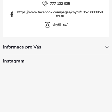
777 132 035
https://www.facebook.com/pages/chytil/19573899050
8930
chytil_cz/
Informace pro Vás
Instagram