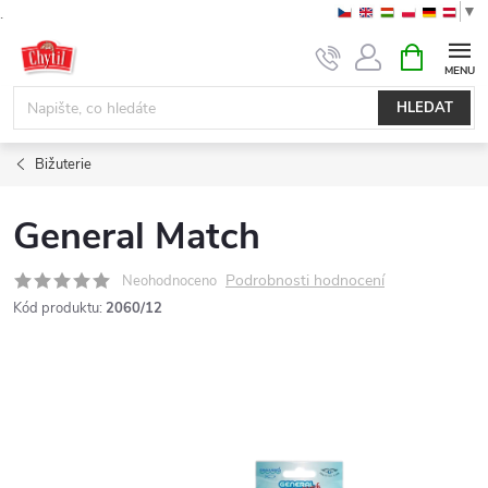
▼
.
Přejít
NÁKUPNÍ
KOŠÍK
na
obsah
HLEDAT
Bižuterie
General Match
Podrobnosti hodnocení
Neohodnoceno
Kód produktu:
2060/12