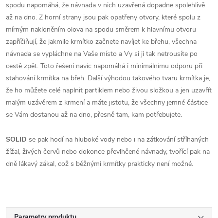
spodu napomáhá, že návnada v nich uzavřená dopadne spolehlivě
až na dno. Z horní strany jsou pak opatřeny otvory, které spolu z
mírným nakloněním olova na spodu směrem k hlavnímu otvoru
zapříčiňují, že jakmile krmítko začnete navíjet ke břehu, všechna
návnada se vypláchne na Vaše místo a Vy si ji tak netrousíte po
cestě zpět. Toto řešení navíc napomáhá i minimálnímu odporu při
stahování krmítka na břeh. Další výhodou takového tvaru krmítka je,
že ho můžete celé naplnit partiklem nebo živou složkou a jen uzavřít
malým uzávěrem z krmení a máte jistotu, že všechny jemné částice
se Vám dostanou až na dno, přesně tam, kam potřebujete.
SOLID
se pak hodí na hluboké vody nebo i na zátkování stříhaných
žížal, živých červů nebo dokonce převlhčené návnady, tvořící pak na
dně lákavý zákal, což s běžnými krmítky prakticky není možné.
Parametry produktu