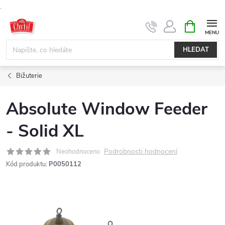
.
Přejít
NÁKUPNÍ
KOŠÍK
na
obsah
HLEDAT
Bižuterie
Absolute Window Feeder
- Solid XL
Podrobnosti hodnocení
Neohodnoceno
Kód produktu:
P0050112