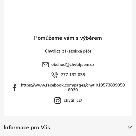
t
í
Chytil.cz
obchod
@
chytiljsem.cz
777 132 035
https://www.facebook.com/pages/chytil/19573899050
8930
chytil_cz/
Informace pro Vás