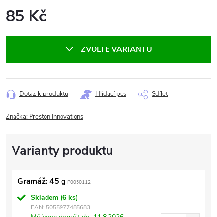
85 Kč
Měrná
cena:
ZVOLTE VARIANTU
Dotaz k produktu
Hlídací pes
Sdílet
Značka:
Preston Innovations
Gramáž: 45 g
P0050112
Skladem
(6 ks)
EAN:
5055977485683
Můžeme doručit do
11.8.2026