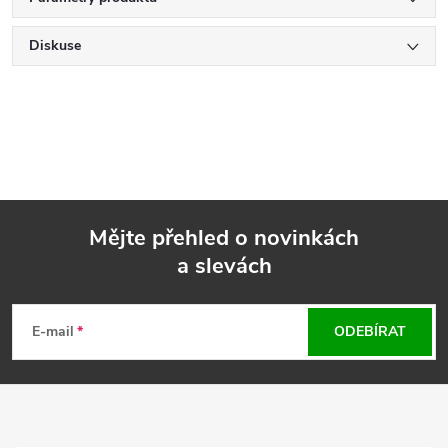
Diskuse
Mějte přehled o novinkách
a slevách
Z
á
E-mail
ODEBÍRAT
p
a