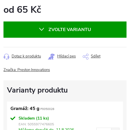
od
65 Kč
Měrná
cena:
ZVOLTE VARIANTU
Dotaz k produktu
Hlídací pes
Sdílet
Značka:
Preston Innovations
Gramáž: 45 g
P0050028
Skladem
(11 ks)
EAN:
5055977476605
Můžeme doručit do
11.8.2026