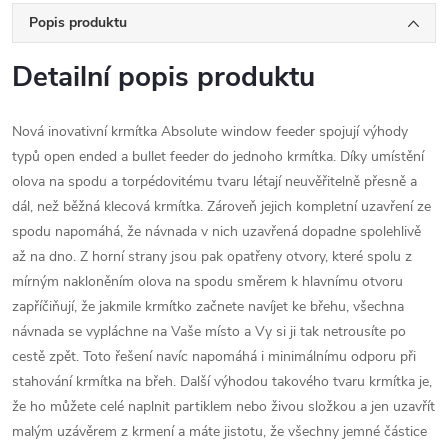
Popis produktu
Detailní popis produktu
Nová inovativní krmítka Absolute window feeder spojují výhody
typů open ended a bullet feeder do jednoho krmítka. Díky umístění
olova na spodu a torpédovitému tvaru létají neuvěřitelně přesně a
dál, než běžná klecová krmítka. Zároveň jejich kompletní uzavření ze
spodu napomáhá, že návnada v nich uzavřená dopadne spolehlivě
až na dno. Z horní strany jsou pak opatřeny otvory, které spolu z
mírným nakloněním olova na spodu směrem k hlavnímu otvoru
zapříčiňují, že jakmile krmítko začnete navíjet ke břehu, všechna
návnada se vypláchne na Vaše místo a Vy si ji tak netrousíte po
cestě zpět. Toto řešení navíc napomáhá i minimálnímu odporu při
stahování krmítka na břeh. Další výhodou takového tvaru krmítka je,
že ho můžete celé naplnit partiklem nebo živou složkou a jen uzavřít
malým uzávěrem z krmení a máte jistotu, že všechny jemné částice