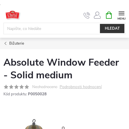
.
Přejít
NÁKUPNÍ
KOŠÍK
na
obsah
HLEDAT
Bižuterie
Absolute Window Feeder
- Solid medium
Podrobnosti hodnocení
Neohodnoceno
Kód produktu:
P0050028