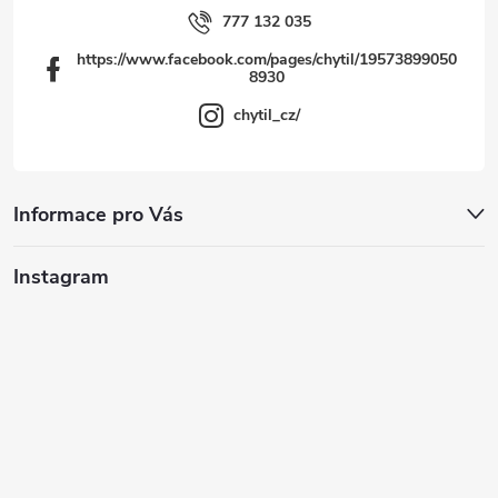
777 132 035
https://www.facebook.com/pages/chytil/19573899050
8930
chytil_cz/
Informace pro Vás
Instagram