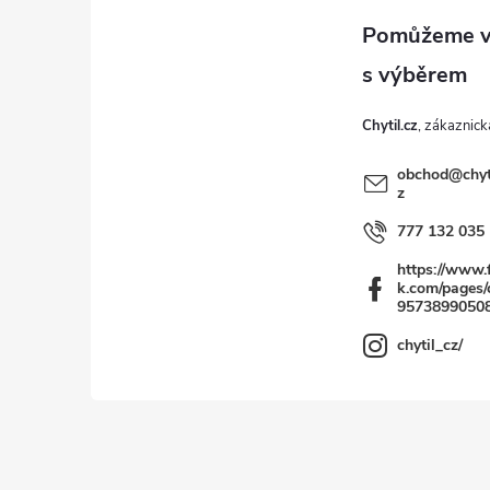
a
t
Chytil.cz
í
obchod
@
chyt
z
777 132 035
https://www.
k.com/pages/c
9573899050
chytil_cz/