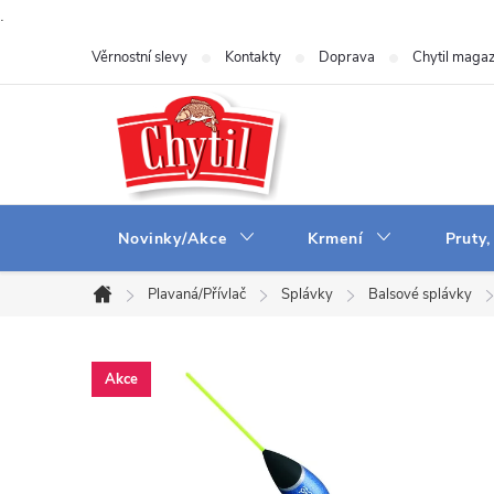
.
Přejít
Věrnostní slevy
Kontakty
Doprava
Chytil magaz
na
obsah
Novinky/Akce
Krmení
Pruty,
Plavaná/Přívlač
Splávky
Balsové splávky
Domů
Akce