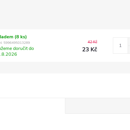
kladem
(8 ks)
42 Kč
N:
5996495013289
žeme doručit do
23 Kč
.8.2026