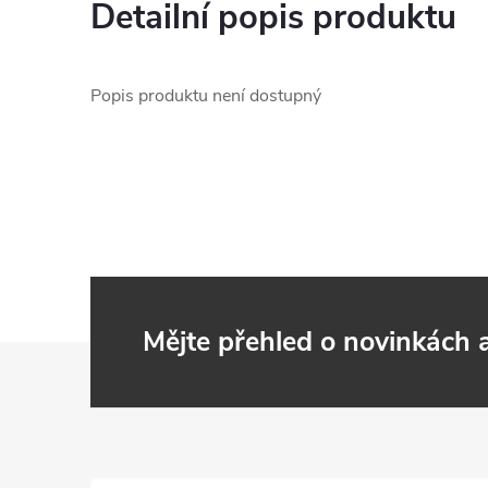
Detailní popis produktu
Popis produktu není dostupný
Mějte přehled o novinkách
Z
á
p