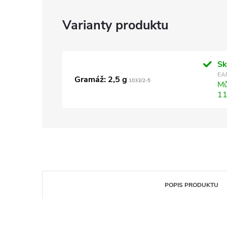
S
EA
Gramáž: 2,5 g
1033/2-5
Mů
11
POPIS PRODUKTU