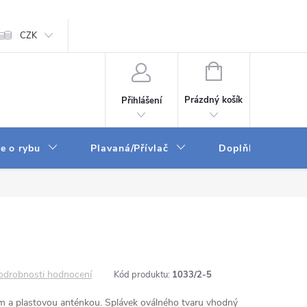
ám
CZK
Zpracování osobních údajů
GPSR
NÁKUPNÍ
KOŠÍK
Prázdný košík
Přihlášení
e o rybu
Plavaná/Přívlač
Doplňky a vychyt
odrobnosti hodnocení
Kód produktu:
1033/2-5
m a plastovou anténkou. Splávek oválného tvaru vhodný