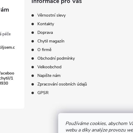
Informace pro Vás
Věrnostní slevy
Kontakty
Doprava
Chytil magazín
iljsem.c
O firmě
Obchodní podmínky
Velkoobchod
faceboo
Napište nám
hytil/1
8930
Zpracování osobních údajů
GPSR
Používáme cookies, abychom Vá
webu a díky analýze provozu web