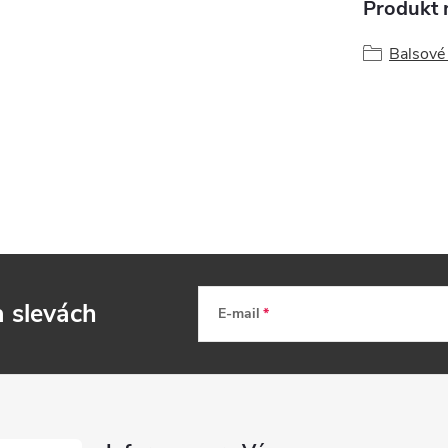
Produkt n
Balsové
a slevách
E-mail