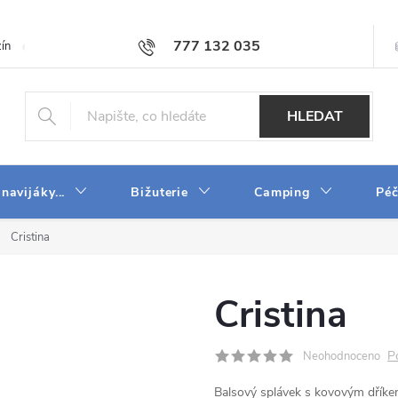
777 132 035
ín
O firmě
Obchodní podmínky
Velkoobchod
Napište n
HLEDAT
 navijáky...
Bižuterie
Camping
Péč
Cristina
Cristina
P
Neohodnoceno
Balsový splávek s kovovým dříke