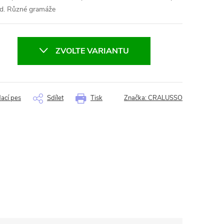
vod. Různé gramáže
ZVOLTE VARIANTU
dací pes
Sdílet
Tisk
Značka:
CRALUSSO