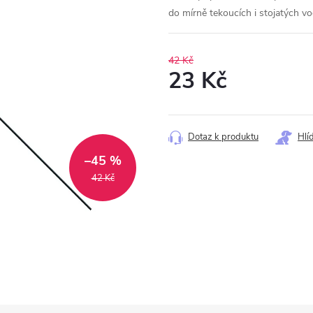
do mírně tekoucích i stojatých 
42 Kč
23 Kč
Měrná
cena:
Dotaz k produktu
Hlí
–45 %
42 Kč