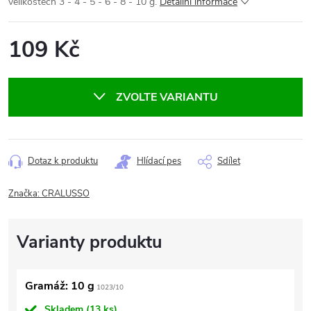
velikostech 3 - 4 - 5 - 6 - 8 - 10 g.
Detailní informace
109 Kč
Měrná
cena:
ZVOLTE VARIANTU
Dotaz k produktu
Hlídací pes
Sdílet
Značka:
CRALUSSO
Gramáž: 10 g
1023/10
Skladem
(13 ks)