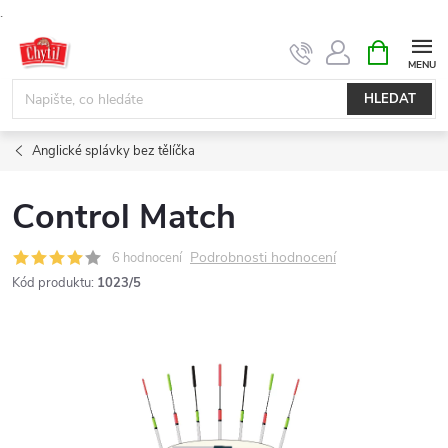
.
Přejít
NÁKUPNÍ
KOŠÍK
na
obsah
HLEDAT
Anglické splávky bez tělíčka
Control Match
Podrobnosti hodnocení
6 hodnocení
Kód produktu:
1023/5